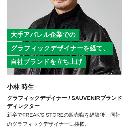
スタレーション作品を制作。
2018年 東京都、経済産業省による「Tokyo新人
デザイナーファッション大賞」にて都知事賞を受
賞。
大手アパレル企業での
2020年 三越日本橋店でのMITSUKOSHI
グラフィックデザイナーを経て、
CONTEMPORARY GALLERYで鈴木操ら5人のキ
ュレーターによる展覧会「荒れ地のアレロパシー
自社ブランドを立ち上げ
展」に参加。
2021年 東京コレクションショーにて現代美術ア
小林 時生
ーティストの鈴木操と共同制作でショーインスタ
レーションを行い、ファッションショーを開催。
グラフィックデザイナー / SAUVENIRブランド
ディレクター
新卒でFREAK’S STOREの販売職を経験後、同社
のグラフィックデザイナーに抜擢。