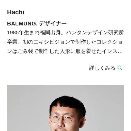
Hachi
BALMUNG. デザイナー
1985年生まれ福岡出身。バンタンデザイン研究所
卒業。初のエキシビジョンで制作したコレクショ
ンはごみ袋で制作した人形に服を着せたインスタ
レーションを発表した。「都市」をキーワードに
詳しくみる
作られる衣服は様々なイメージを纏う。
2011年 「THE INTERNATIONAL #8」アート
誌。アメリカの現代アーティストTerence Kohに
よりキュレーションされた号にて衣装提供として
Terence Kohへ向けた「白い服」を制作。
2015年 「世界制作のプロトタイプ」上妻世海キ
ュレーションの展示にて、衣服を用いた空間イン