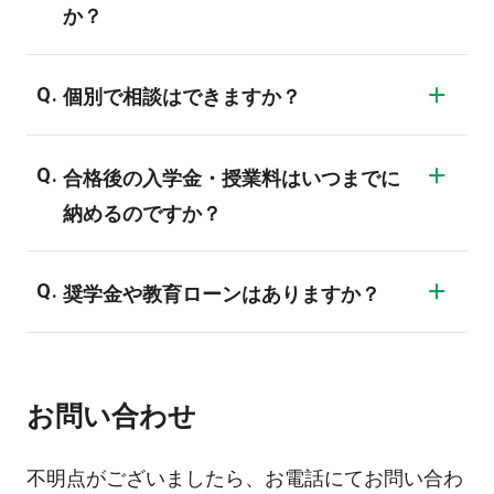
か？
開催されています。毎月決まった日程で開
個別で相談はできますか？
催をしています。ただし、なかなかスケジ
ュールの都合をつけるのが難しいという保
もちろんできます。保護者説明会の前後に
合格後の入学金・授業料はいつまでに
護者の方に合わせて、平日でもお時間を取
お時間を取らせていただくこともできます
納めるのですか？
らせていただくことも可能です。日程など
し、別の日程で個別にお時間を取らせてい
は入学事務局までお電話、またはお問い合
ただくこともできます。日程などは入学事
試験合格後、約1ヶ月後となります。試験が
奨学金や教育ローンはありますか？
わせフォームよりご相談ください。
務局までお電話、またはお問い合わせフォ
合格をして約1ヶ月後がご納入の期限となり
ームよりご相談ください。
ます。ただし、学費を分けて納めていただ
国や銀行、クレジット会社による教育ロー
く分納制度もございます。日程などは入学
ンのご用意がございます。教育ローンを使
お問い合わせ
事務局までお電話、またはお問い合わせフ
用して、学費も生活費も全て自分で稼ぎな
ォームよりご相談ください。
がら通っている生徒も多くいます。生活の
不明点がございましたら、お電話にてお問い合わ