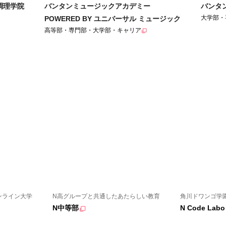
調理学院
バンタンミュージックアカデミー
バンタ
大学部・
POWERED BY ユニバーサル ミュージック
高等部・専門部・大学部・キャリア
ンライン大学
N高グループと共通したあたらしい教育
角川ドワンゴ学
N中等部
N Code Labo