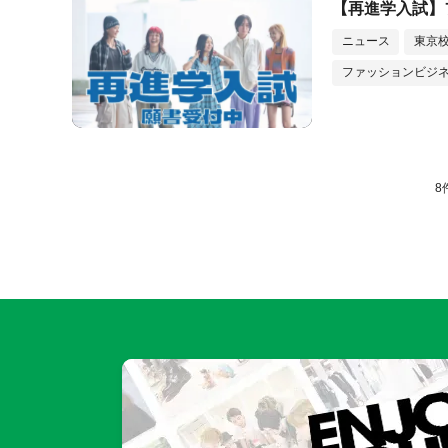
【再進学入試】
ニュース
東京
ファッションビジ
8