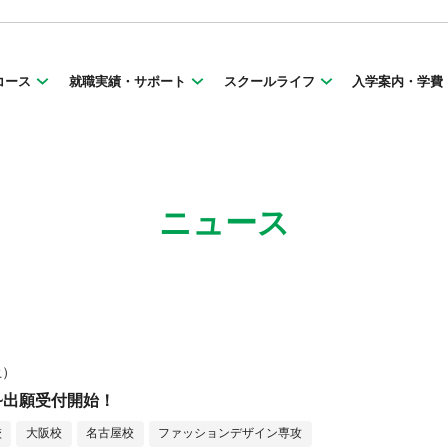
コース
就職実績・サポート
スクールライフ
入学案内・学費
ニュース
土）
1~出願受付開始！
校
大阪校
名古屋校
ファッションデザイン専攻