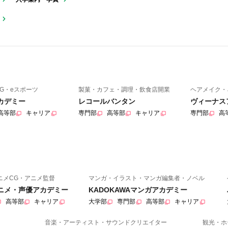
G・eスポーツ
製菓・カフェ・調理・飲食店開業
ヘアメイク・
カデミー
レコールバンタン
ヴィーナス
高等部
キャリア
専門部
高等部
キャリア
専門部
高
ニメCG・アニメ監督
マンガ・イラスト・マンガ編集者・ノベル
アニメ・声優アカデミー
KADOKAWAマンガアカデミー
高等部
キャリア
大学部
専門部
高等部
キャリア
音楽・アーティスト・サウンドクリエイター
観光・ホ