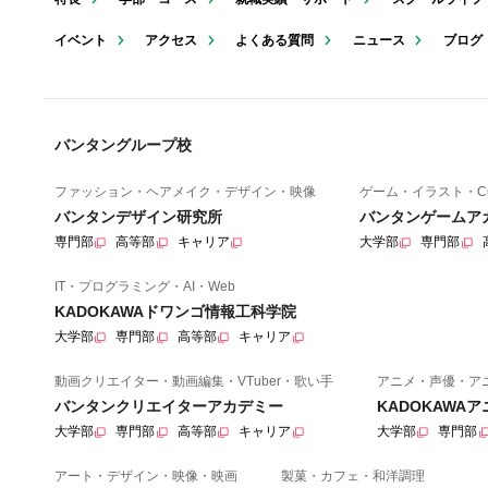
イベント
アクセス
よくある質問
ニュース
ブログ
バンタングループ校
ファッション・ヘアメイク・デザイン・映像
ゲーム・イラスト・C
バンタンデザイン研究所
バンタンゲームア
専門部
高等部
キャリア
大学部
専門部
IT・プログラミング・AI・Web
KADOKAWAドワンゴ情報工科学院
大学部
専門部
高等部
キャリア
動画クリエイター・動画編集・VTuber・歌い手
アニメ・声優・ア
バンタンクリエイターアカデミー
KADOKAWA
大学部
専門部
高等部
キャリア
大学部
専門部
アート・デザイン・映像・映画
製菓・カフェ・和洋調理