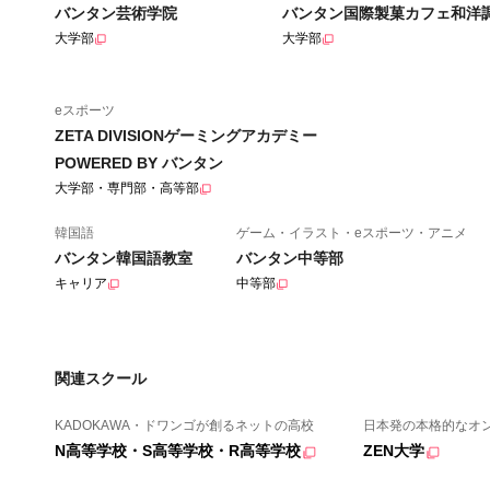
バンタン芸術学院
バンタン国際製菓カフェ和洋
大学部
大学部
eスポーツ
ZETA DIVISIONゲーミングアカデミー
POWERED BY バンタン
大学部・専門部・高等部
韓国語
ゲーム・イラスト・eスポーツ・アニメ
バンタン韓国語教室
バンタン中等部
キャリア
中等部
関連スクール
KADOKAWA・ドワンゴが創るネットの高校
日本発の本格的なオ
N高等学校・S高等学校・R高等学校
ZEN大学