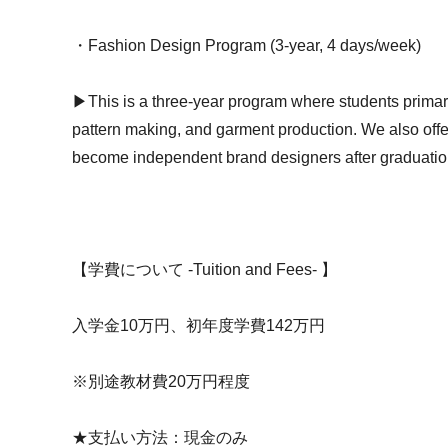
・Fashion Design Program (3-year, 4 days/week)
▶This is a three-year program where students primaril
pattern making, and garment production. We also offe
become independent brand designers after graduatio
【学費について -Tuition and Fees- 】
入学金10万円、初年度学費142万円
※別途教材費20万円程度
★支払い方法：現金のみ