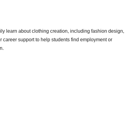
y learn about clothing creation, including fashion design,
r career support to help students find employment or
n.