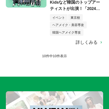
Kidsなど韓国のトップアー
ティストが出演！「2024
Show! Music Core in
イベント
東京校
JAPAN」（ウマチュン）イ
ヘアメイク・美容専攻
ベントにヘア＆メイクブー
韓国ヘアメイク専攻
ス出展し、在校生が大活躍♪
詳しくみる
10件中
10
件表示