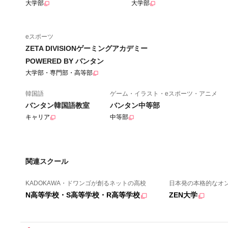
大学部
大学部
eスポーツ
ZETA DIVISIONゲーミングアカデミー
POWERED BY バンタン
大学部・専門部・高等部
韓国語
ゲーム・イラスト・eスポーツ・アニメ
バンタン韓国語教室
バンタン中等部
キャリア
中等部
関連スクール
KADOKAWA・ドワンゴが創るネットの高校
日本発の本格的なオ
N高等学校・S高等学校・R高等学校
ZEN大学