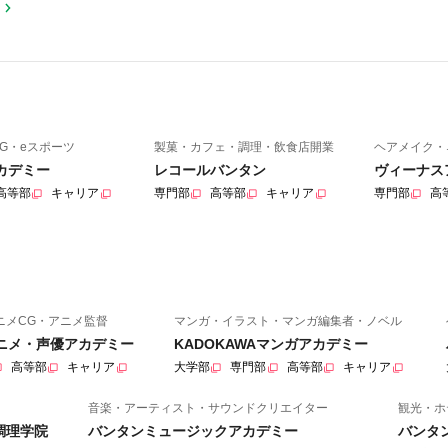
G・eスポーツ
製菓・カフェ・調理・飲食店開業
ヘアメイク・
カデミー
レコールバンタン
ヴィーナス
高等部
キャリア
専門部
高等部
キャリア
専門部
高
ニメCG・アニメ監督
マンガ・イラスト・マンガ編集者・ノベル
アニメ・声優アカデミー
KADOKAWAマンガアカデミー
高等部
キャリア
大学部
専門部
高等部
キャリア
音楽・アーティスト・サウンドクリエイター
観光・ホ
調理学院
バンタンミュージックアカデミー
バンタ