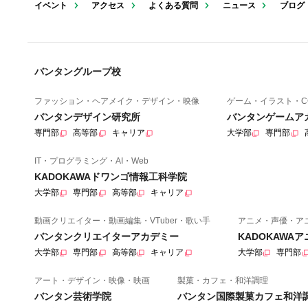
イベント
アクセス
よくある質問
ニュース
ブログ
バンタングループ校
ファッション・ヘアメイク・デザイン・映像
ゲーム・イラスト・C
バンタンデザイン研究所
バンタンゲームア
専門部
高等部
キャリア
大学部
専門部
IT・プログラミング・AI・Web
KADOKAWAドワンゴ情報工科学院
大学部
専門部
高等部
キャリア
動画クリエイター・動画編集・VTuber・歌い手
アニメ・声優・ア
バンタンクリエイターアカデミー
KADOKAWA
大学部
専門部
高等部
キャリア
大学部
専門部
アート・デザイン・映像・映画
製菓・カフェ・和洋調理
バンタン芸術学院
バンタン国際製菓カフェ和洋