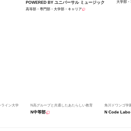
大学部・
POWERED BY ユニバーサル ミュージック
高等部・専門部・大学部・キャリア
ンライン大学
N高グループと共通したあたらしい教育
角川ドワンゴ学
N中等部
N Code Labo