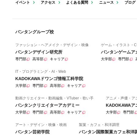
イベント
アクセス
よくある質問
ニュース
ブログ
バンタングループ校
ファッション・ヘアメイク・デザイン・映像
ゲーム・イラスト・C
バンタンデザイン研究所
バンタンゲームア
専門部
高等部
キャリア
大学部
専門部
IT・プログラミング・AI・Web
KADOKAWAドワンゴ情報工科学院
大学部
専門部
高等部
キャリア
動画クリエイター・動画編集・VTuber・歌い手
アニメ・声優・ア
バンタンクリエイターアカデミー
KADOKAWA
大学部
専門部
高等部
キャリア
大学部
専門部
アート・デザイン・映像・映画
製菓・カフェ・和洋調理
バンタン芸術学院
バンタン国際製菓カフェ和洋