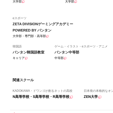
大学部
大学部
eスポーツ
ZETA DIVISIONゲーミングアカデミー
POWERED BY バンタン
大学部・専門部・高等部
韓国語
ゲーム・イラスト・eスポーツ・アニメ
バンタン韓国語教室
バンタン中等部
キャリア
中等部
関連スクール
KADOKAWA・ドワンゴが創るネットの高校
日本発の本格的なオ
N高等学校・S高等学校・R高等学校
ZEN大学