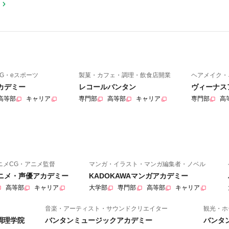
G・eスポーツ
製菓・カフェ・調理・飲食店開業
ヘアメイク・
カデミー
レコールバンタン
ヴィーナス
高等部
キャリア
専門部
高等部
キャリア
専門部
高
ニメCG・アニメ監督
マンガ・イラスト・マンガ編集者・ノベル
アニメ・声優アカデミー
KADOKAWAマンガアカデミー
高等部
キャリア
大学部
専門部
高等部
キャリア
音楽・アーティスト・サウンドクリエイター
観光・ホ
調理学院
バンタンミュージックアカデミー
バンタ