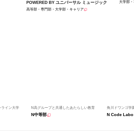
大学部・
POWERED BY ユニバーサル ミュージック
高等部・専門部・大学部・キャリア
ンライン大学
N高グループと共通したあたらしい教育
角川ドワンゴ学
N中等部
N Code Labo