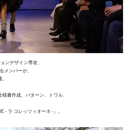
ションデザイン専攻、
するメンバーが、
露。
仕様書作成、パターン、トワル、
E - ラ コレッツィオーネ -」。